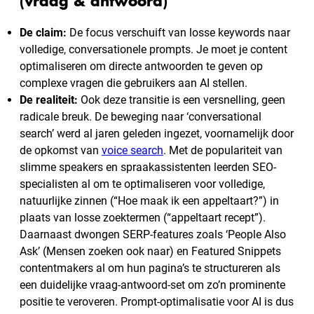
(vraag & antwoord)
De claim:
De focus verschuift van losse keywords naar
volledige, conversationele prompts. Je moet je content
optimaliseren om directe antwoorden te geven op
complexe vragen die gebruikers aan AI stellen.
De realiteit:
Ook deze transitie is een versnelling, geen
radicale breuk. De beweging naar ‘conversational
search’ werd al jaren geleden ingezet, voornamelijk door
de opkomst van
voice search
. Met de populariteit van
slimme speakers en spraakassistenten leerden SEO-
specialisten al om te optimaliseren voor volledige,
natuurlijke zinnen (“Hoe maak ik een appeltaart?”) in
plaats van losse zoektermen (“appeltaart recept”).
Daarnaast dwongen SERP-features zoals ‘People Also
Ask’ (Mensen zoeken ook naar) en Featured Snippets
contentmakers al om hun pagina’s te structureren als
een duidelijke vraag-antwoord-set om zo’n prominente
positie te veroveren. Prompt-optimalisatie voor AI is dus