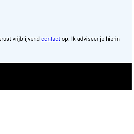
rust vrijblijvend
contact
op. Ik adviseer je hierin
Z
Zoeken
o
e
k
e