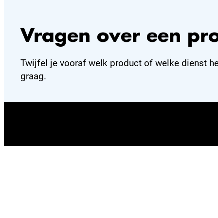
Vragen over een pr
Twijfel je vooraf welk product of welke dienst h
graag.
Beter gevonden worden via Google, social media
AI? Met een gerust hart je SEO uitbesteden of zo
je juist een consultant voor een interim traject? A
freelance SEO specialist in Rotterdam help ik je 