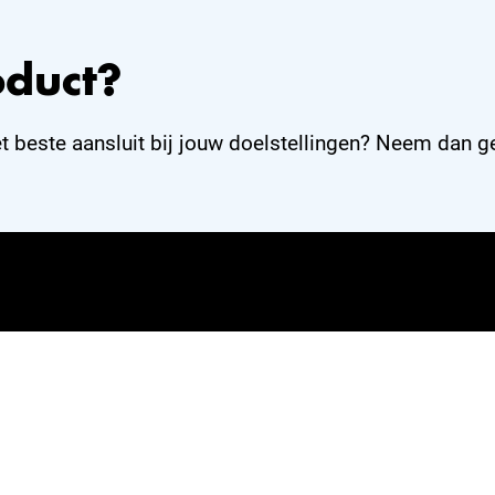
oduct?
et beste aansluit bij jouw doelstellingen? Neem dan ge
 én
Niels Broekzitter Internetmarketing
ek
Zuidplein 325
ls
3083 CT Rotterdam
aan